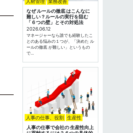
人材管理
業務改善
なぜ ルールの徹底 はこんなに
難しい？ルールの実行を阻む
「６つの壁」とその対処法
2026.06.12
マネージャーなら誰でも経験したこ
とのある悩みの１つが、「決めた ル
ールの徹底 が難しい」というもの
で…
人事の仕事、役割
生産性
人事の仕事で会社の 生産性向上
に貢献するには？６つの具体的