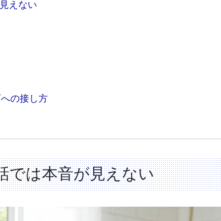
見えない
下への接し方
話では本音が見えない