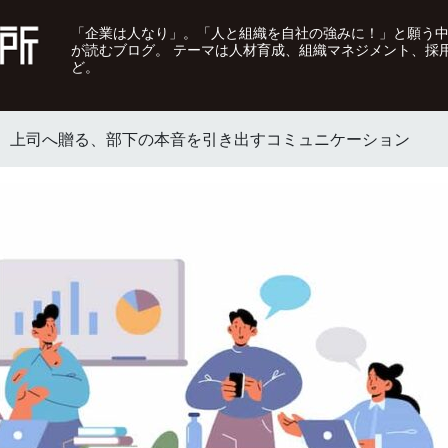
「企業は人なり」。「人と組織を自社の強みに！」と願う
が読むブログ。 テーマは人材育成、組織マネジメント、採
ど。
く 上司へ贈る、部下の本音を引き出すコミュニケーション