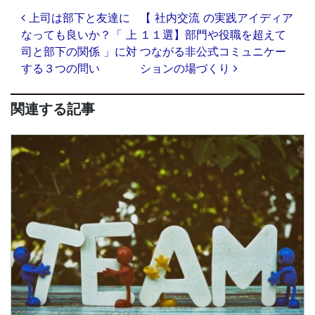
投
上司は部下と友達に
【 社内交流 の実践アイディア
稿
なっても良いか？「 上
１１選】部門や役職を超えて
ナ
司と部下の関係 」に対
つながる非公式コミュニケー
ビ
ゲ
する３つの問い
ションの場づくり
ー
シ
関連する記事
ョ
ン