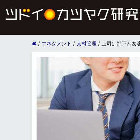
/
マネジメント
/
人材管理
/
上司は部下と友