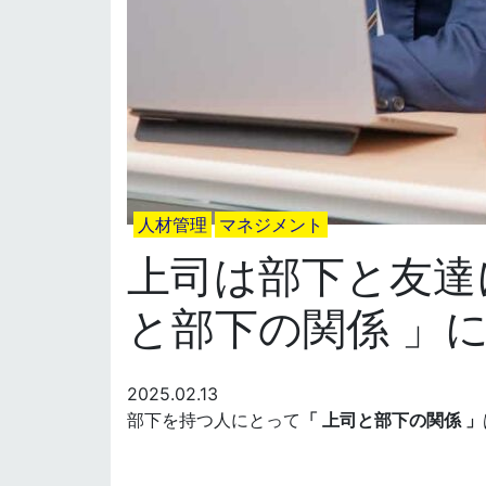
人材管理
マネジメント
上司は部下と友達
と部下の関係 」
2025.02.13
部下を持つ人にとって
「 上司と部下の関係 」