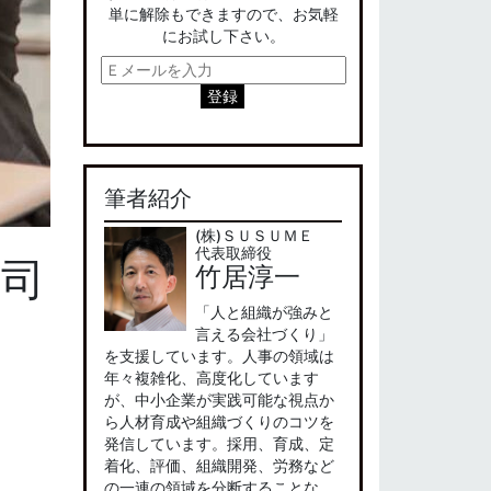
単に解除もできますので、お気軽
にお試し下さい。
筆者紹介
(株)ＳＵＳＵＭＥ
代表取締役
上司
竹居淳一
「人と組織が強みと
言える会社づくり」
を支援しています。人事の領域は
年々複雑化、高度化しています
が、中小企業が実践可能な視点か
ら人材育成や組織づくりのコツを
発信しています。採用、育成、定
着化、評価、組織開発、労務など
の一連の領域を分断することな