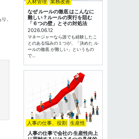
人材管理
業務改善
なぜ ルールの徹底 はこんなに
難しい？ルールの実行を阻む
あり、
「６つの壁」とその対処法
2026.06.12
マネージャーなら誰でも経験したこ
とのある悩みの１つが、「決めた ル
ールの徹底 が難しい」というもの
で…
人事の仕事、役割
生産性
人事の仕事で会社の 生産性向上
に貢献するには？６つの具体的