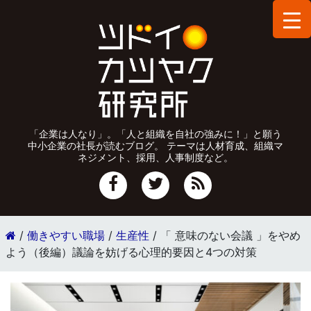
「企業は人なり」。「人と組織を自社の強みに！」と願う
中小企業の社長が読むブログ。 テーマは人材育成、組織マ
ネジメント、採用、人事制度など。
/
働きやすい職場
/
生産性
/
「 意味のない会議 」をやめ
よう（後編）議論を妨げる心理的要因と4つの対策