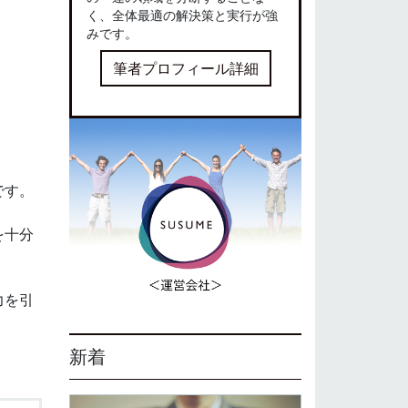
く、全体最適の解決策と実行が強
みです。
筆者プロフィール詳細
です。
を十分
力を引
新着