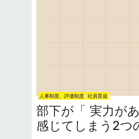
人事制度、評価制度
社員育成
部下が「 実力が
感じてしまう2つ