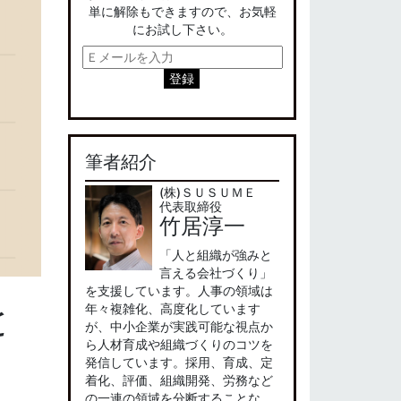
単に解除もできますので、お気軽
にお試し下さい。
筆者紹介
(株)ＳＵＳＵＭＥ
代表取締役
竹居淳一
「人と組織が強みと
言える会社づくり」
を支援しています。人事の領域は
と
年々複雑化、高度化しています
が、中小企業が実践可能な視点か
ら人材育成や組織づくりのコツを
発信しています。採用、育成、定
着化、評価、組織開発、労務など
の一連の領域を分断することな