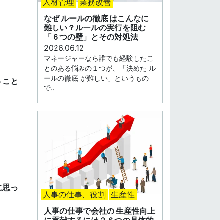
人材管理
業務改善
なぜ ルールの徹底 はこんなに
難しい？ルールの実行を阻む
「６つの壁」とその対処法
2026.06.12
マネージャーなら誰でも経験したこ
とのある悩みの１つが、「決めた ル
ールの徹底 が難しい」というもの
うこと
で…
に思っ
人事の仕事、役割
生産性
人事の仕事で会社の 生産性向上
に貢献するには？６つの具体的