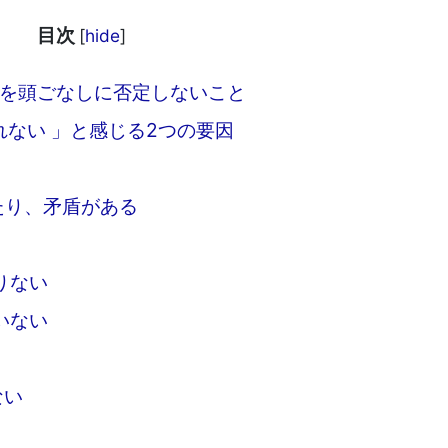
目次
[
hide
]
を頭ごなしに否定しないこと
れない 」と感じる2つの要因
たり、矛盾がある
りない
いない
ない