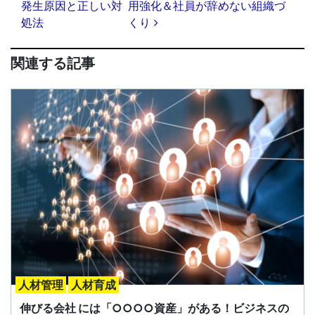
発生原因と正しい対
用強化＆社員が辞めない組織づ
ナ
処法
くり
ビ
ゲ
ー
関連する記事
シ
ョ
ン
人材管理
人材育成
伸びる会社 には「○○○○資産」がある！ビジネスの